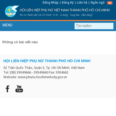
|
|
|
Đăng Nhập
Đăng Ký
Liên hệ
Ngôn ngữ
MENU
Không có bài viết nào
HỘI LIÊN HIỆP PHỤ NỮ THÀNH PHỐ HỒ CHÍ MINH
32 Trần Quốc Thảo, Quận 3, Tp. Hồ Chí Minh, Việt Nam
Tel: (08) 39349666 - 39349660 Fax: 3934662
Website: www.phunu.hochiminhcity.gov.vn