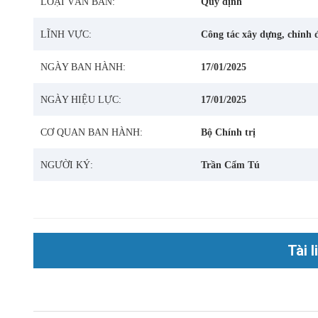
LOẠI VĂN BẢN:
Quy định
LĨNH VỰC:
Công tác xây dựng, chỉnh
NGÀY BAN HÀNH:
17/01/2025
NGÀY HIỆU LỰC:
17/01/2025
CƠ QUAN BAN HÀNH:
Bộ Chính trị
NGƯỜI KÝ:
Trần Cẩm Tú
Tài 