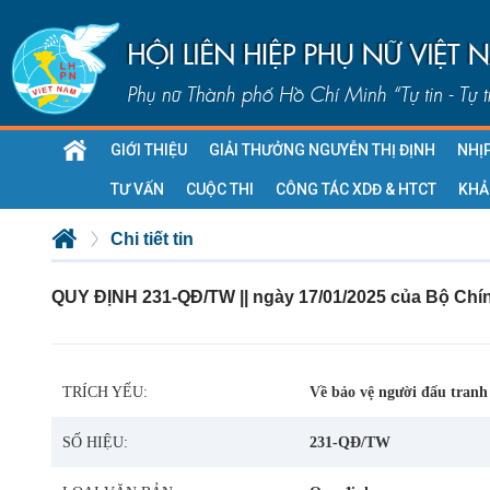
GIỚI THIỆU
GIẢI THƯỞNG NGUYỄN THỊ ĐỊNH
NHỊ
TƯ VẤN
CUỘC THI
CÔNG TÁC XDĐ & HTCT
KHẢ
Chi tiết tin
QUY ĐỊNH 231-QĐ/TW || ngày 17/01/2025 của Bộ Chính
TRÍCH YẾU:
Về bảo vệ người đấu tranh
SỐ HIỆU:
231-QĐ/TW