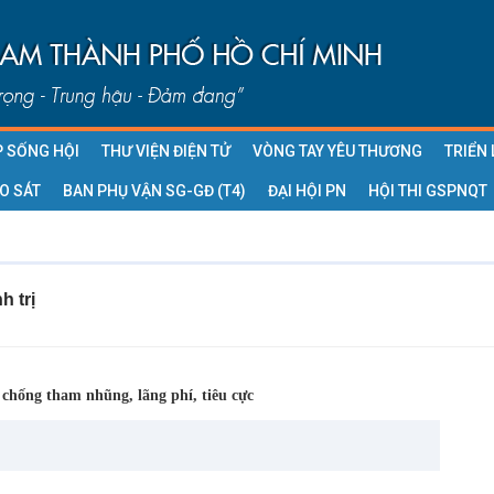
P SỐNG HỘI
THƯ VIỆN ĐIỆN TỬ
VÒNG TAY YÊU THƯƠNG
TRIỂN
O SÁT
BAN PHỤ VẬN SG-GĐ (T4)
ĐẠI HỘI PN
HỘI THI GSPNQT
 trị
 chống tham nhũng, lãng phí, tiêu cực