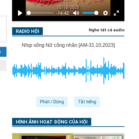
-14:42
Play
Mute
Settings
Enter
fullscreen
Nghe tất cả audio
RADIO HỘI
Nhịp sống Nữ công nhân [AM-31.10.2023]
Phát /
Dừng
Tắt tiếng
HÌNH ẢNH HOẠT ĐỘNG CỦA HỘI