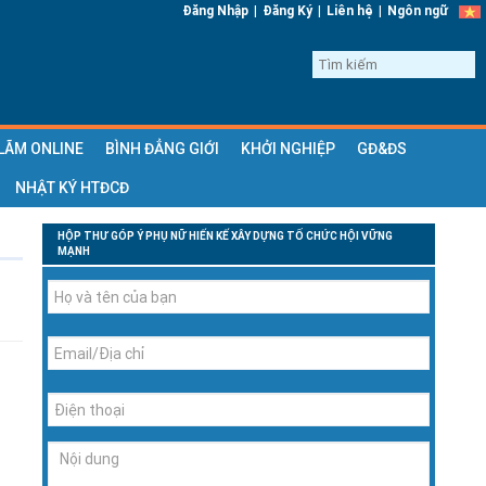
|
|
|
Đăng Nhập
Đăng Ký
Liên hệ
Ngôn ngữ
 LÃM ONLINE
BÌNH ĐẲNG GIỚI
KHỞI NGHIỆP
GĐ&ĐS
NHẬT KÝ HTĐCĐ
HỘP THƯ GÓP Ý PHỤ NỮ HIẾN KẾ XÂY DỰNG TỔ CHỨC HỘI VỮNG
MẠNH