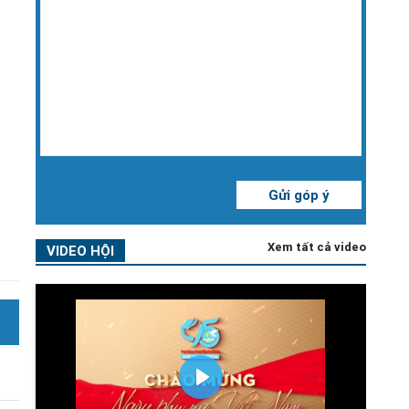
Gửi góp ý
Xem tất cả video
VIDEO HỘI
Play